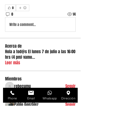
0
0
14
Write a comment...
Acerca de
Hola a tod@s El lunes 7 de julio a las 16:00
hrs (4 pm) vamo
...
Leer más
Miembros
rebecumu
Seguir
rebecumu
lucicamara1234
Seguir
lucicamara1234
Phone
Email
Whatsapp
Dirección
Pablo González
Seguir