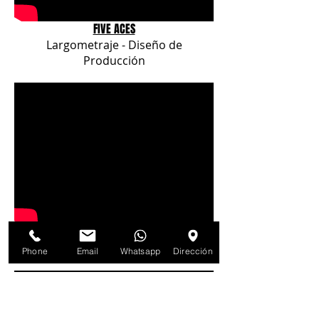
FIVE ACES
Largometraje - Diseño de
Producción
SALVANDO AL SOLDADO PEREZ
Largometraje - Desarrollo creativo.
Phone
Email
Whatsapp
Dirección