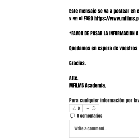
Este mensaje se va a postear en 
y en el FORO 
https://www.mfilms.p
© 2026
by MFilmsPro.
*FAVOR DE PASAR LA INFORMACION A
Quedamos en espera de vuestros 
Gracias.
Atte. 
MFILMS Academia.
Para cualquier información por fav
0
0 comentarios
Write a comment...