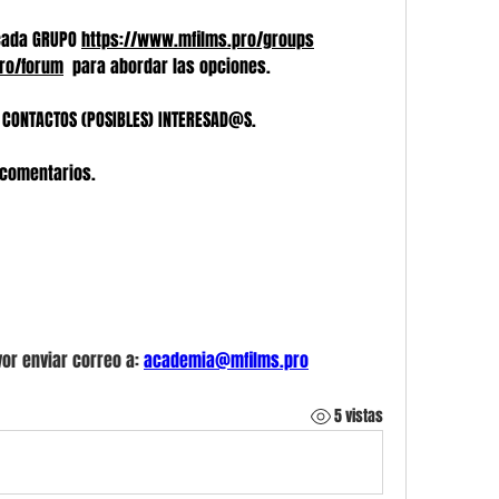
cada GRUPO 
https://www.mfilms.pro/groups
ro/forum
  para abordar las opciones.
 CONTACTOS (POSIBLES) INTERESAD@S.
comentarios.
or enviar correo a: 
academia@mfilms.pro
5 vistas