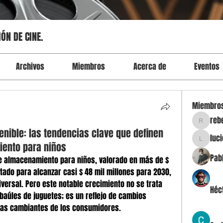
ÓN DE CINE.
Archivos
Miembros
Acerca de
Eventos
Miembro
reb
rebecum
tenible: las tendencias clave que definen
luc
lucicama
ento para niños
Pab
 almacenamiento para niños, valorado en más de $ 
tado para alcanzar casi $ 48 mil millones para 2030, 
versal. Pero este notable crecimiento no se trata 
Héc
baúles de juguetes; es un reflejo de cambios 
as cambiantes de los consumidores.