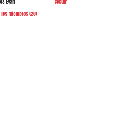
los Evan
Seguir
s los miembros (20)