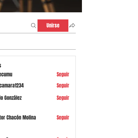
Unirse
s
ecumu
Seguir
u
icamara1234
Seguir
ra1234
lo González
Seguir
tor Chacón Molina
Seguir