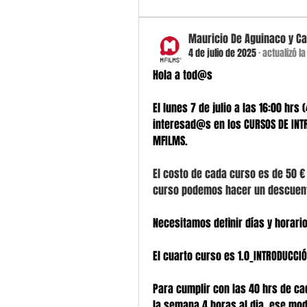
Mauricio De Aguinaco y C
4 de julio de 2025
·
actualizó l
Hola a tod@s
El lunes 7 de julio a las 16:00 hr
interesad@s en los CURSOS DE INTR
MFILMS.
El costo de cada curso es de 50 €
curso podemos hacer un descuent
Necesitamos definir días y horario
El cuarto curso es 1.0_INTRODUCCI
Para cumplir con las 40 hrs de ca
la semana 4 horas al dia, ese mo