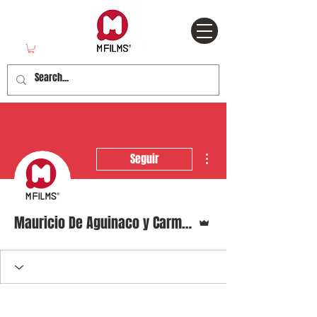
Más acciones
Seguir
Administrador
Mauricio De Aguinaco y Carmen Mate.