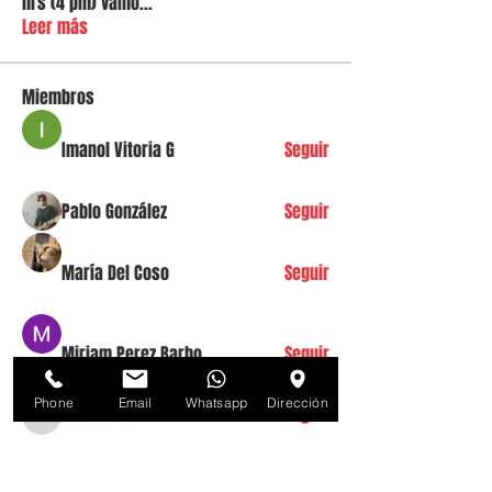
hrs (4 pm) vamo
...
Leer más
Miembros
Imanol Vitoria G
Seguir
Pablo González
Seguir
María Del Coso
Seguir
Miriam Perez Barbo
Seguir
Phone
Email
Whatsapp
Dirección
rebecumu
Seguir
rebecumu
Ver todos los miembros (13)