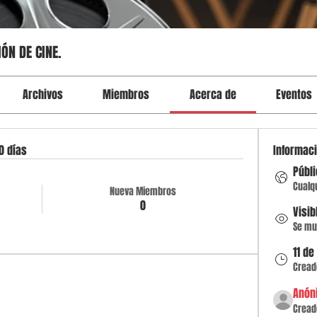
ÓN DE CINE.
Archivos
Miembros
Acerca de
Eventos
0 días
Informac
Públ
Cualq
Nueva Miembros
0
Visib
Se mue
11 de
Cread
Anón
Cread