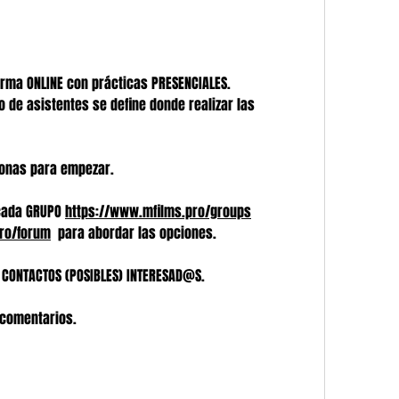
orma ONLINE con prácticas PRESENCIALES. 
 de asistentes se define donde realizar las 
onas para empezar.
cada GRUPO 
https://www.mfilms.pro/groups
ro/forum
  para abordar las opciones.
 CONTACTOS (POSIBLES) INTERESAD@S.
comentarios.