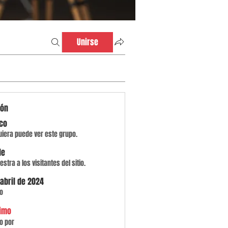
Unirse
ión
ico
uiera puede ver este grupo.
le
stra a los visitantes del sitio.
 abril de 2024
o
imo
o por