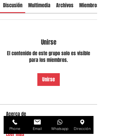
Discusión
Multimedia
Archivos
Miembros
Unirse
El contenido de este grupo solo es visible
para los miembros.
Unirse
Acerca de
Hola a tod@s El lunes 7 de julio a las 16:00
hrs (4 pm) vamo
...
Phone
Email
Whatsapp
Dirección
Leer más